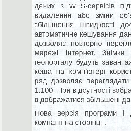
даних з WFS-сервісів під
видалення або зміни об'є
збільшення швидкості до
автоматичне кешування дан
дозволяє повторно перегля
мережі Інтернет. Знімки
геопорталу будуть завант
кеша на комп'ютері корис
ряд дозволяє переглядати
1:100. При відсутності зоб
відображатися збільшені да
Нова версія програми і д
компанії на сторінці .