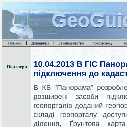
GeoGui
GeoGui
GeoGui
|
|
|
|
Новини
Довідники
Законодавство
Конференції
К
10.04.2013
В ГІС Панор
Партнери
підключення до кадаст
В КБ "Панорама" розроблен
розширені засоби підкл
геопорталів доданий геопо
складі геопорталу досту
ділення, Ґрунтова кар