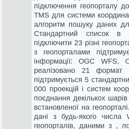
підключення геопорталу д
TMS для системи координа
алгоритм пошуку даних дл
Стандартний список в 
підключити 23 різні геопорт
з геопорталами підтриму
інформації: OGC WFS
реалізовано 21 формат з
підтримується 5 стандартн
000 проекцій і систем коо
поєднання декількох шарів
встановленої на геопорталі
дані з будь-якого числа 
геопорталів, даними з , 