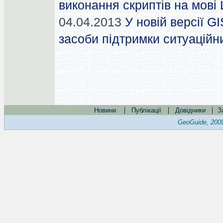
виконання скриптів на мові 
04.04.2013
У новій версії G
засоби підтримки ситуаційн
|
|
|
Новини
Публікації
Довідники
З
GeoGuide, 200