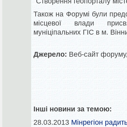
"Створення геопорталу міст
Також на Форумі були предс
місцевої влади присв
муніціпальних ГІС в м. Вінн
Джерело:
Веб-сайт форуму, 
Інші новини за темою:
28.03.2013
Мінрегіон радит