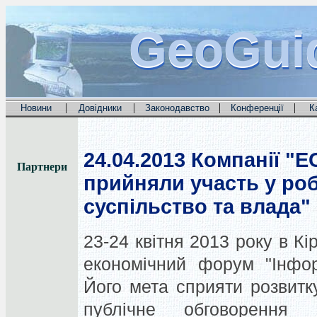
GeoGui
GeoGui
GeoGui
|
|
|
|
Новини
Довідники
Законодавство
Конференції
К
24.04.2013
Компанії "E
Партнери
прийняли участь у ро
суспільство та влада"
23-24 квітня 2013 року в Кі
економічний форум "Інфор
Його мета сприяти розвитк
публічне обговорення