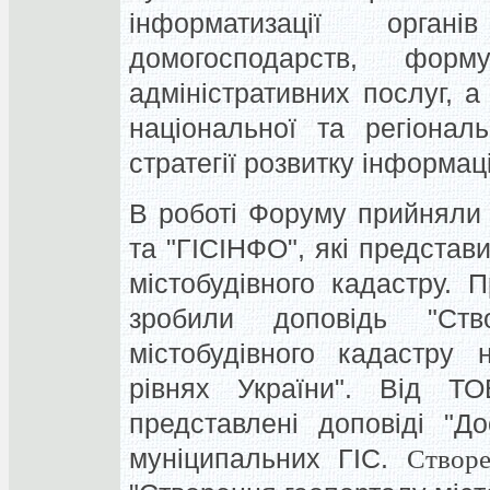
інформатизації орга
домогосподарств, форм
адміністративних послуг, 
національної та регіонал
стратегії розвитку інформац
В роботі Форуму прийняли
та "ГІСІНФО", які представ
містобудівного кадастру.
зробили доповідь "Ств
містобудівного кадастру 
рівнях України". Від Т
представлені доповіді "Д
муніципальних ГІС.
Створ