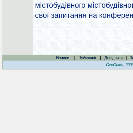
містобудівного містобудівно
свої запитання на конферен
|
|
|
Новини
Публікації
Довідники
З
GeoGuide, 200