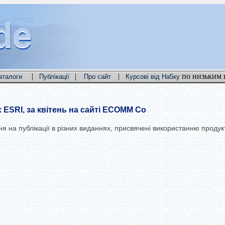
de
de
de
|
|
|
по низьким 
аталоги
Публікації
Про сайт
Курсові від На5ку
 ESRI, за квітень на сайті ECOMM Co
на публікації в різних виданнях, присвячені використанню продукт