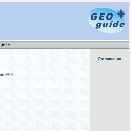
цінам
Оголошення
ів ESRI.