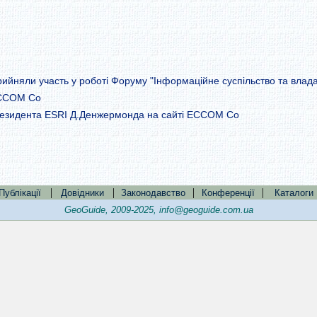
ийняли участь у роботі Форуму "Інформаційне суспільство та влада
ECCOM Co
президента ESRI Д.Денжермонда на сайті ECCOM Co
|
|
|
|
Публікації
Довідники
Законодавство
Конференції
Каталоги
GeoGuide, 2009-2025,
info@geoguide.com.ua