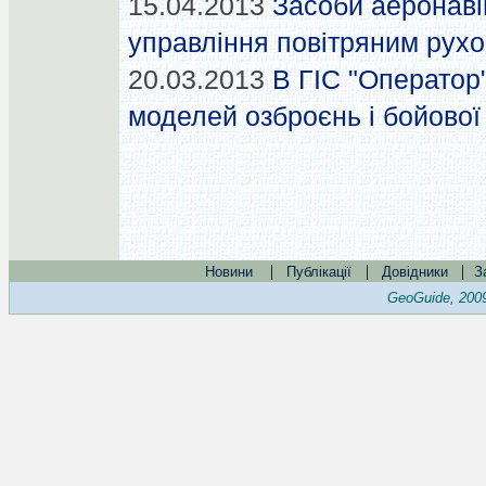
15.04.2013
Засоби аеронаві
управління повітряним рухо
20.03.2013
В ГІС "Оператор"
моделей озброєнь і бойової
|
|
|
Новини
Публікації
Довідники
З
GeoGuide, 200