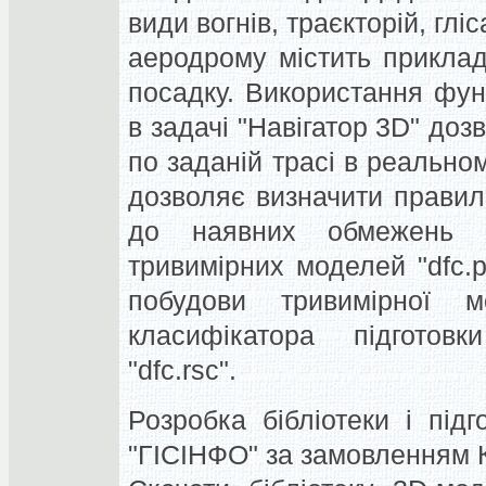
види вогнів, траєкторій, глі
аеродрому містить приклад
посадку. Використання фун
в задачі "Навігатор 3D" доз
по заданій трасі в реально
дозволяє визначити правил
до наявних обмежень п
тривимірних моделей "dfc.p
побудови тривимірної 
класифікатора підготовк
"dfc.rsc".
Розробка бібліотеки і під
"ГІСІНФО" за замовленням 