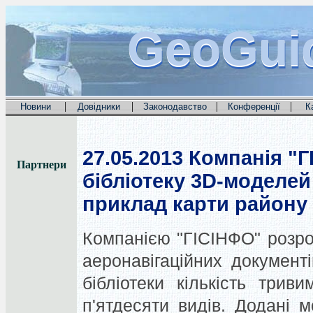
GeoGui
GeoGui
GeoGui
|
|
|
|
Новини
Довідники
Законодавство
Конференції
К
27.05.2013
Компанія "Г
Партнери
бібліотеку 3D-моделей 
приклад карти району
Компанією "ГІСІНФО" розр
аеронавігаційних документ
бібліотеки кількість три
п'ятдесяти видів. Додані м