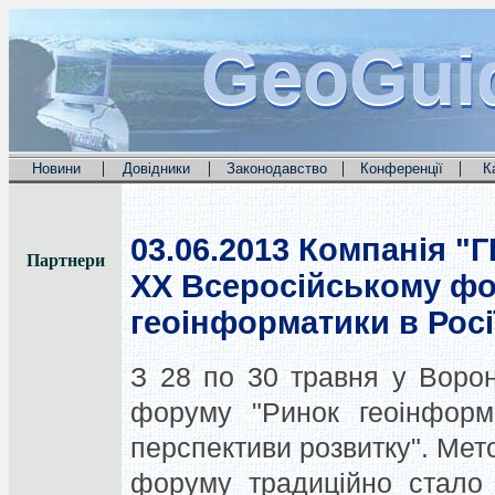
GeoGui
GeoGui
GeoGui
|
|
|
|
Новини
Довідники
Законодавство
Конференції
К
03.06.2013
Компанія "Г
Партнери
XX Всеросійському фо
геоінформатики в Росії
З 28 по 30 травня у Воро
форуму "Ринок геоінформа
перспективи розвитку". Ме
форуму традиційно стало 