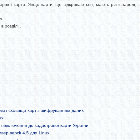
 першої карти. Якщо карти, що відкриваються, мають різні паролі
x.
 розділі .
рмат сховища карт з шифруванням даних
ux
 підключення до кадастрової карти України
ер версії 4.5 для Linux