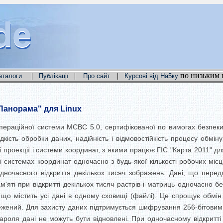
de
de
de
|
|
|
по низьким 
аталоги
Публікації
Про сайт
Курсові від На5ку
Панорама" для Linux
операційної системи МСВС 5.0, сертифікованої по вимогах безпеки
кість обробки даних, надійність і відмовостійкість процесу обмін
проекції і системи координат, з якими працює ГІС "Карта 2011" для
 і системах координат одночасно з будь-якої кількості робочих мі
дночасного відкриття декількох тисяч зображень. Дані, що перед
'яті при відкритті декількох тисяч растрів і матриць одночасно 
що містить усі дані в одному сховищі (файлі). Це спрощує обмін
ежений. Для захисту даних підтримується шифрування 256-бітовим
пароля дані не можуть бути відновлені. При одночасному відкритт