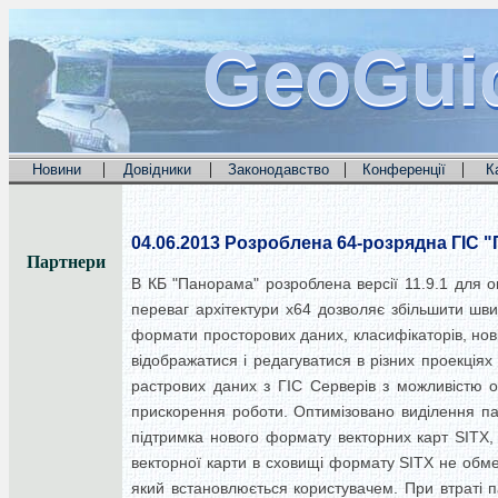
GeoGui
GeoGui
GeoGui
|
|
|
|
Новини
Довідники
Законодавство
Конференції
К
04.06.2013
Розроблена 64-розрядна ГІС "
Партнери
В КБ "Панорама" розроблена версії 11.9.1 для 
переваг архітектури x64 дозволяє збільшити швид
формати просторових даних, класифікаторів, нові 
відображатися і редагуватися в різних проекціях
растрових даних з ГІС Серверів з можливістю о
прискорення роботи. Оптимізовано виділення пам
підтримка нового формату векторних карт SITX, 
векторної карти в сховищі формату SITX не обм
який встановлюється користувачем. При втраті 