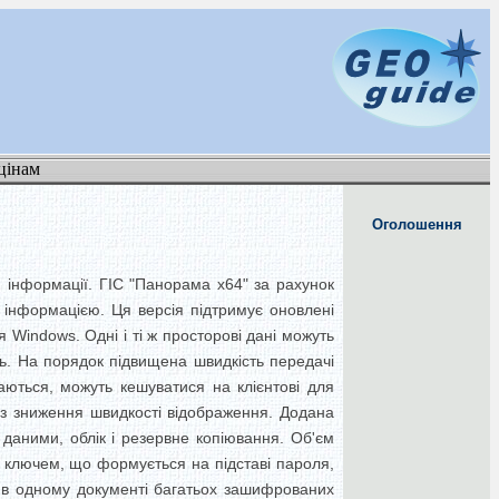
цінам
Оголошення
 інформації. ГІС "Панорама x64" за рахунок
у інформацією. Ця версія підтримує оновлені
 Windows. Одні і ті ж просторові дані можуть
сць. На порядок підвищена швидкість передачі
аються, можуть кешуватися на клієнтові для
без зниження швидкості відображення. Додана
 даними, облік і резервне копіювання. Об'єм
 ключем, що формується на підставі пароля,
і в одному документі багатьох зашифрованих