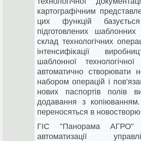
технологічної документац
картографічним представл
цих функцій базуєтьс
підготовлених шаблонних 
склад технологічних операц
інтенсифікації виробн
шаблонної технологічної
автоматично створювати н
набором операцій і пов'яза
нових паспортів полів в
додавання з копіюванням.
переносяться в новостворю
ГІС "Панорама АГРО" 
автоматизації управл