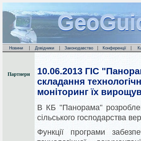
GeoGui
GeoGui
GeoGui
|
|
|
|
Новини
Довідники
Законодавство
Конференції
К
10.06.2013
ГІС "Панора
Партнери
складання технологічн
моніторинг їх вирощу
В КБ "Панорама" розробле
сільського господарства верс
Функції програми забезпе