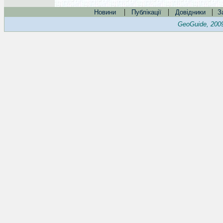
|
|
|
Новини
Публікації
Довідники
З
GeoGuide, 200