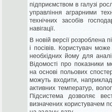
підприємством в галузі росл
управління аграрними тех
технічних засобів госпо
навігації.
В новій версії розроблена п
і посівів. Користувач може
необхідних йому для аналіз
Відомості про показники м
на основі польових спосте
можуть входити, наприклад
активних температур, вологі
Підсистема дозволяє вест
визначених користувачем по
на задану дату.