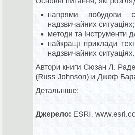
Основні питання, які розгля
напрями побудови є
надзвичайних ситуаціях;
методи та інструменти дл
найкращі приклади техн
надзвичайних ситуаціях.
Автори книги Сюзан Л. Раде
(Russ Johnson) и Джеф Баран
Детальніше:
Джерело:
ESRI, www.esri.c