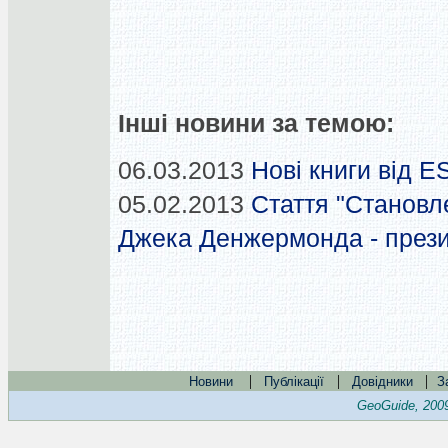
Інші новини за темою:
06.03.2013
Нові книги від E
05.02.2013
Стаття "Становл
Джека Денжермонда - през
|
|
|
Новини
Публікації
Довідники
З
GeoGuide, 200