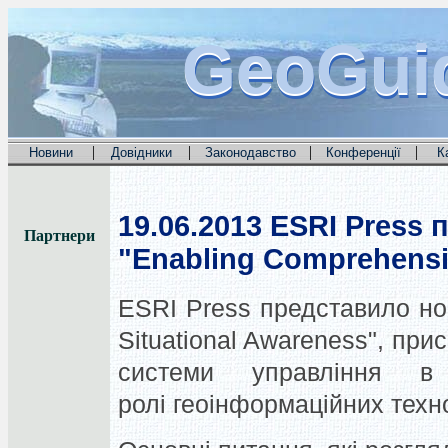
GeoGui
GeoGui
GeoGui
|
|
|
|
Новини
Довідники
Законодавство
Конференції
К
19.06.2013
ESRI Press 
Партнери
"Enabling Comprehensi
ESRI Press представило но
Situational Awareness", пр
системи управління в
ролі геоінформаційних техно