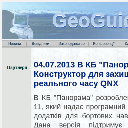
GeoGui
GeoGui
GeoGui
|
|
|
|
Новини
Довідники
Законодавство
Конференції
К
04.07.2013
В КБ "Панор
Партнери
Конструктор для захи
реального часу QNX
В КБ "Панорама" розроблен
11, який надає програмний 
додатків для бортових на
Дана версія підтримує