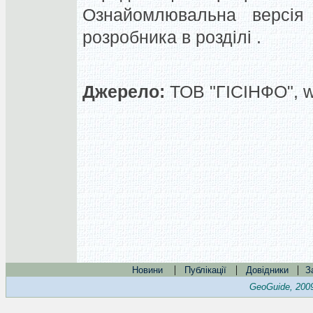
Ознайомлювальна версія
розробника в розділі .
Джерело:
ТОВ "ГІСІНФО", 
|
|
|
Новини
Публікації
Довідники
З
GeoGuide, 200