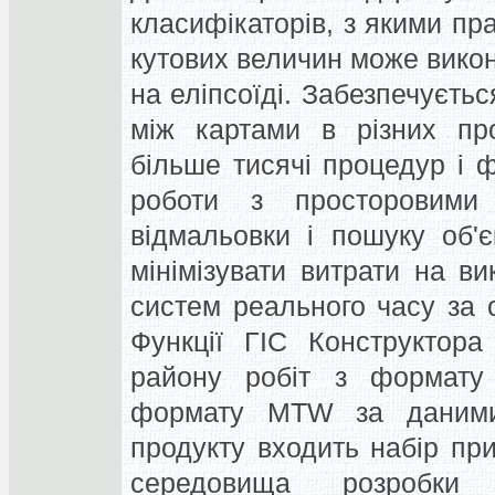
класифікаторів, з якими п
кутових величин може викону
на еліпсоїді. Забезпечуєть
між картами в різних про
більше тисячі процедур і 
роботи з просторовими 
відмальовки і пошуку об'є
мінімізувати витрати на в
систем реального часу за о
Функції ГІС Конструктора
району робіт з формату
формату MTW за даними 
продукту входить набір пр
середовища розробк