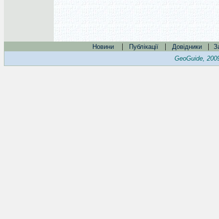
|
|
|
Новини
Публікації
Довідники
З
GeoGuide, 200