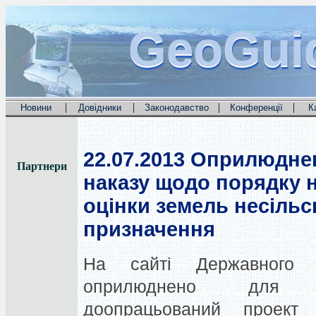
GeoGui
GeoGui
GeoGui
|
|
|
|
Новини
Довідники
Законодавство
Конференції
К
22.07.2013
Оприлюднен
Партнери
наказу щодо порядку 
оцінки земель несіль
призначення
На сайті Державного а
оприлюднено для гр
доопрацьований проект 