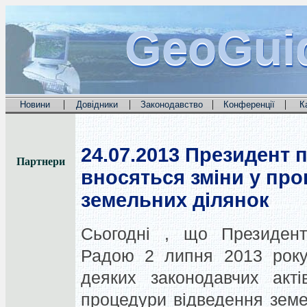
GeoGui
GeoGui
GeoGui
|
|
|
|
Новини
Довідники
Законодавство
Конференції
К
24.07.2013
Президент п
Партнери
вносяться зміни у пр
земельних ділянок
Сьогодні , що Президент
Радою 2 липня 2013 року
деяких законодавчих акт
процедури відведення земе