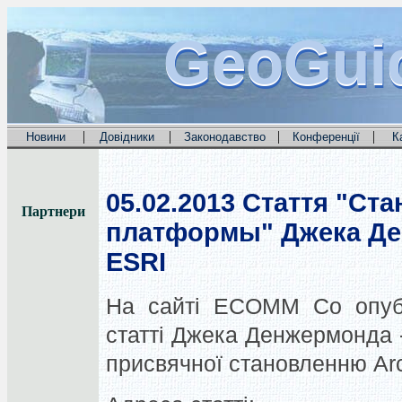
GeoGui
GeoGui
GeoGui
|
|
|
|
Новини
Довідники
Законодавство
Конференції
К
05.02.2013
Стаття "Ста
Партнери
платформы" Джека Де
ESRI
На сайті ECOMM Co опубл
статті Джека Денжермонда -
присвячної становленню Ar