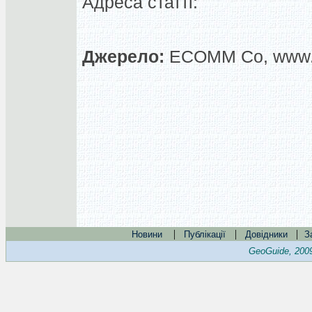
Адреса статті:
Джерело:
ECOMM Co, www.
|
|
|
Новини
Публікації
Довідники
З
GeoGuide, 200