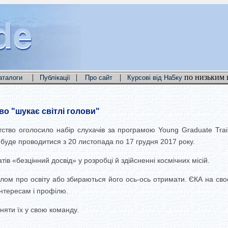
de
de
de
|
|
|
по низьким 
аталоги
Публікації
Про сайт
Курсові від На5ку
о "шукає світлі голови"
ство оголосило набір слухачів за програмою Young Graduate Train
ір буде проводитися з 20 листопада по 17 грудня 2017 року.
ів «безцінний досвід» у розробці й здійсненні космічних місій.
лом про освіту або збираються його ось-ось отримати. ЄКА на своє
інтересам і профілю.
няти їх у свою команду.