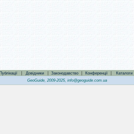
|
|
|
|
Публікації
Довідники
Законодавство
Конференції
Каталоги
GeoGuide, 2009-2025,
info@geoguide.com.ua