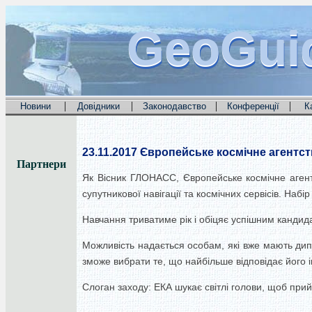
GeoGui
GeoGui
GeoGui
|
|
|
|
Новини
Довідники
Законодавство
Конференції
К
23.11.2017
Європейське космічне агентств
Партнери
Як Вісник ГЛОНАСС, Європейське космічне агент
супутникової навігації та космічних сервісів. Наб
Навчання триватиме рік і обіцяє успішним кандидат
Можливість надається особам, які вже мають дип
зможе вибрати те, що найбільше відповідає його 
Слоган заходу: ЕКА шукає світлі голови, щоб прий