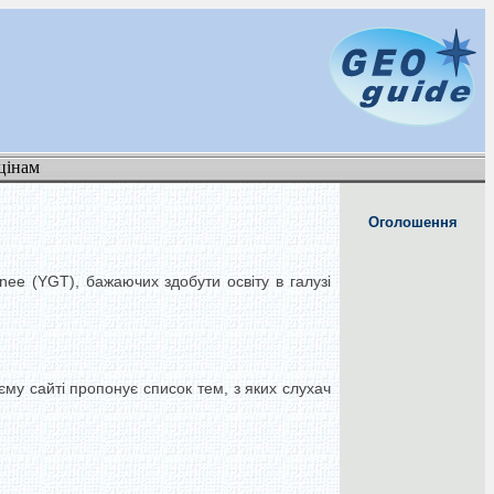
цінам
Оголошення
ee (YGT), бажаючих здобути освіту в галузі
му сайті пропонує список тем, з яких слухач