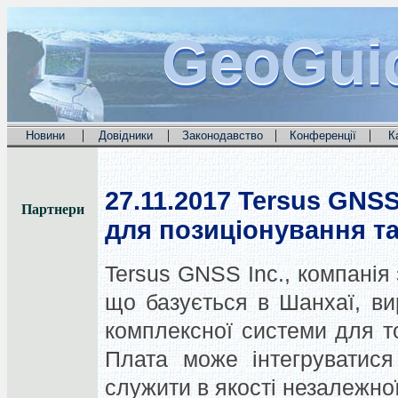
GeoGui
GeoGui
GeoGui
|
|
|
|
Новини
Довідники
Законодавство
Конференції
К
27.11.2017
Tersus GNSS
Партнери
для позиціонування та 
Tersus GNSS Inc., компані
що базується в Шанхаї, в
комплексної системи для то
Плата може інтегруватися
служити в якості незалежно