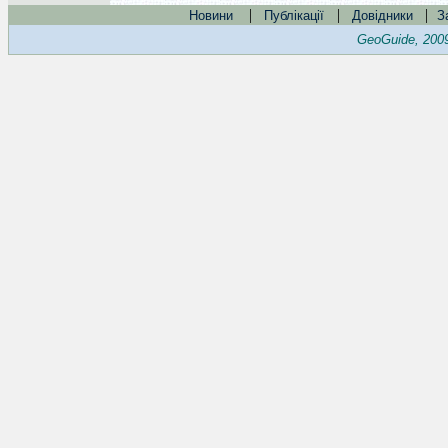
|
|
|
Новини
Публікації
Довідники
З
GeoGuide, 200