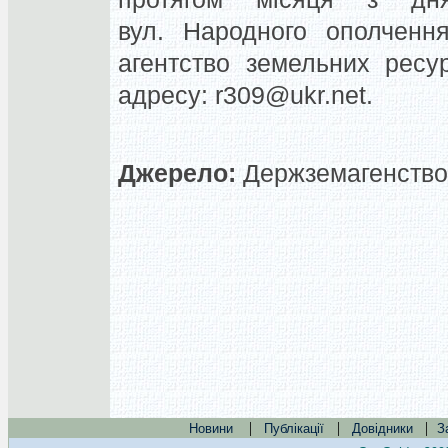
вул. Народного ополчення
агентство земельних ресу
адресу:
r309@ukr.net
.
Джерело:
Держземагенство,
|
|
|
Новини
Публікації
Довідники
З