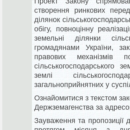
Проект Закону спрямова
створення ринкових пере
ділянок сільськогосподарсь
обігу, повноцінну реаліза
земельні ділянки сільсь
громадянами України, зак
правових механізмів п
сільськогосподарського з
землі сільськогоспо
загальноприйнятних у суспі
Ознайомитися з текстом зак
Держземагенства за адресо
Зауваження та пропозиції 
протягом місяця з дн