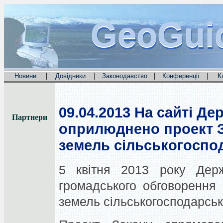
GeoGui
GeoGui
GeoGui
|
|
|
|
Новини
Довідники
Законодавство
Конференції
К
09.04.2013
На сайті Де
Партнери
оприлюднено проект З
земель сільськогоспо
5 квітня 2013 року Дер
громадського обговорення 
земель сільськогосподарськ