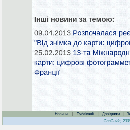
Інші новини за темою:
09.04.2013
Розпочалася реє
"Від знімка до карти: цифро
25.02.2013
13-та Міжнародн
карти: цифрові фотограмметр
Франції
|
|
|
Новини
Публікації
Довідники
З
GeoGuide, 200