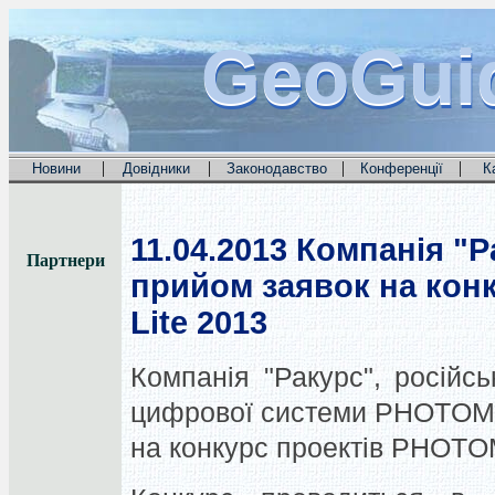
GeoGui
GeoGui
GeoGui
|
|
|
|
Новини
Довідники
Законодавство
Конференції
К
11.04.2013
Компанія "Р
Партнери
прийом заявок на ко
Lite 2013
Компанія "Ракурс", російс
цифрової системи PHOTOMO
на конкурс проектів PHOTO