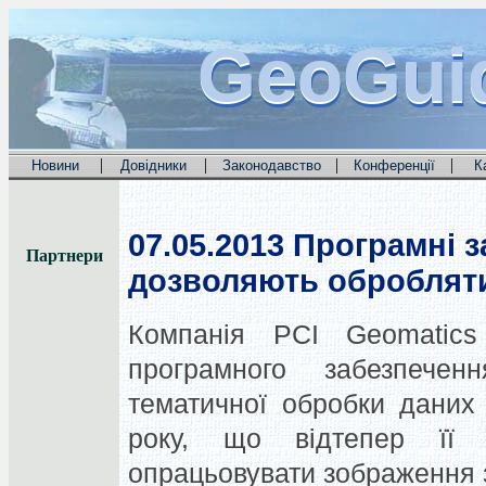
GeoGui
GeoGui
GeoGui
|
|
|
|
Новини
Довідники
Законодавство
Конференції
К
07.05.2013
Програмні з
Партнери
дозволяють оброблят
Компанія PCI Geomatic
програмного забезпече
тематичної обробки даних
року, що відтепер її 
опрацьовувати зображення 