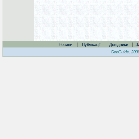
|
|
|
Новини
Публікації
Довідники
З
GeoGuide, 200