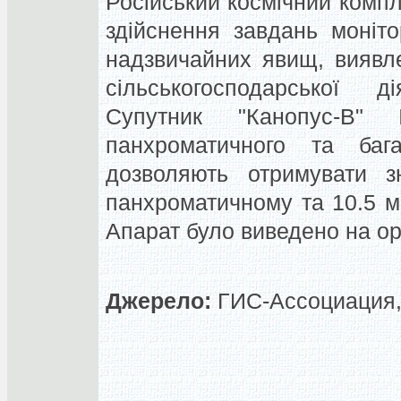
Російський космічний комп
здійснення завдань моніт
надзвичайних явищ, виявл
сільськогосподарської ді
Супутник "Канопус-В
панхроматичного та бага
дозволяють отримувати з
панхроматичному та 10.5 м
Апарат було виведено на орб
Джерело:
ГИС-Ассоциация, 