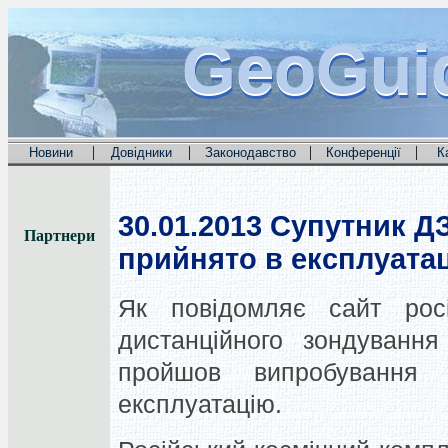
GeoGui
GeoGui
GeoGui
|
|
|
|
Новини
Довідники
Законодавство
Конференції
К
30.01.2013
Супутник ДЗ
Партнери
прийнято в експлуата
Як повідомляє сайт росій
дистанційного зондуванн
пройшов випробування
експлуатацію.