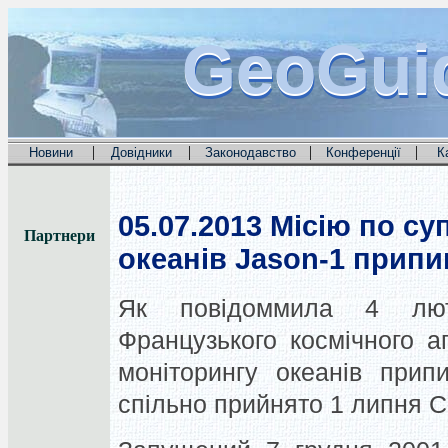
GeoGui
GeoGui
GeoGui
|
|
|
|
Новини
Довідники
Законодавство
Конференції
К
05.07.2013
Місію по су
Партнери
океанів Jason-1 прип
Як повідоммила 4 лют
Французького космічного а
моніторингу океанів прип
спільно прийнято 1 липня 