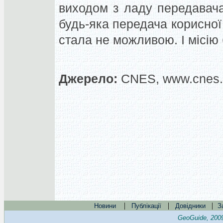
виходом з ладу передавача
будь-яка передача корисної
стала не можливою. І місію
Джерело:
CNES, www.cnes.
|
|
|
Новини
Публікації
Довідники
З
GeoGuide, 200