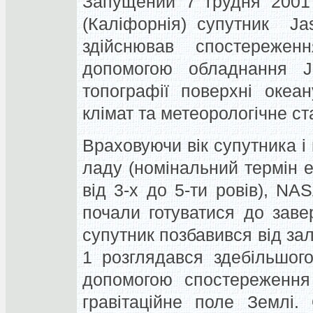
Запущений 7 грудня 2001
(Каліфорнія) супутник Ja
здійснював спостереже
допомогою обладнання J
топографії поверхні океан
клімат та метеорологічне с
Враховуючи вік супутника і 
ладу (номінальний термін е
від 3-х до 5-ти ровів), N
почали готуватися до завер
супутник позбавився від зал
1 розглядався здебільшого
допомогою спостереження
гравітаційне поле Землі.