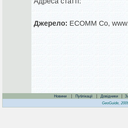
Адреса статті:
Джерело:
ECOMM Co, www.
|
|
|
Новини
Публікації
Довідники
З
GeoGuide, 200