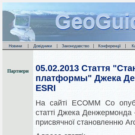
GeoGui
GeoGui
GeoGui
|
|
|
|
Новини
Довідники
Законодавство
Конференції
К
05.02.2013
Стаття "Ста
Партнери
платформы" Джека Де
ESRI
На сайті ECOMM Co опубл
статті Джека Денжермонда -
присвячної становленню Ar