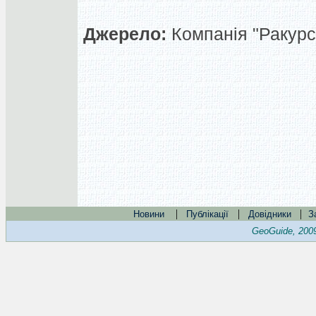
Джерело:
Компанія "Ракурс"
|
|
|
Новини
Публікації
Довідники
З
GeoGuide, 200