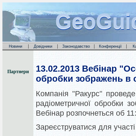
GeoGui
GeoGui
GeoGui
|
|
|
|
Новини
Довідники
Законодавство
Конференції
К
13.02.2013
Вебінар "Ос
Партнери
обробки зображень в
Компанія "Ракурс" проведе
радіометричної обробки з
Вебінар розпочнеться об 11
Зареєструватися для участі 