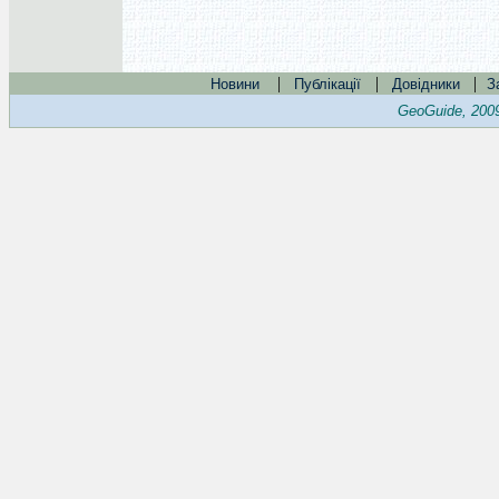
|
|
|
Новини
Публікації
Довідники
З
GeoGuide, 200