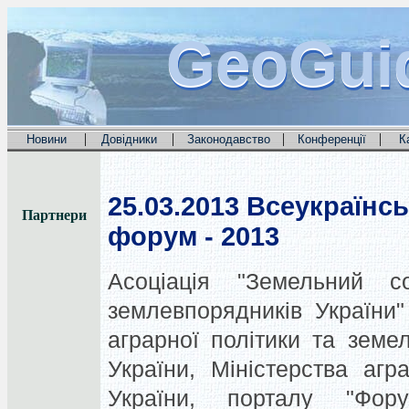
GeoGui
GeoGui
GeoGui
|
|
|
|
Новини
Довідники
Законодавство
Конференції
К
25.03.2013
Всеукраїнс
Партнери
форум - 2013
Асоціація "Земельний 
землевпорядників України"
аграрної політики та зем
України, Міністерства агр
України, порталу "Фору