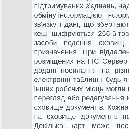
підтримуваних з'єднань, над
обміну інформацією. Інфор
зв'язку і дані, що зберігаю
кеш, шифруються 256-бітов
засоби ведення сховищ 
призначення. При віддален
розміщених на ГІС Сервері,
додані посилання на різні
електронні таблиці і будь-я
інших робочих місць могли 
перегляд або редагування н
сховище документів. Кожна
на сховище документів по 
Декілька карт може пос