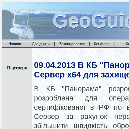
GeoGui
GeoGui
GeoGui
|
|
|
|
Новини
Довідники
Законодавство
Конференції
К
09.04.2013
В КБ "Панор
Партнери
Сервер x64 для захище
В КБ "Панорама" розроб
розроблена для опер
сертифікованої в РФ по в
Сервер за рахунок пере
збільшити швидкість обро