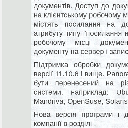
документів. Доступ до доку
на клієнтському робочому мі
містять посилання на до
атрибуту типу "посилання н
робочому місці докуме
документу на сервер і запис
Підтримка обробки докуме
версії 11.10.6 і вище. Pano
бути перенесений на різ
системи, наприклад: Ubun
Mandriva, OpenSuse, Solaris
Нова версія програми і д
компанії в розділі .