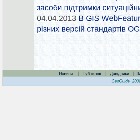
засоби підтримки ситуаційн
04.04.2013
В GIS WebFeatur
різних версій стандартів O
|
|
|
Новини
Публікації
Довідники
З
GeoGuide, 200