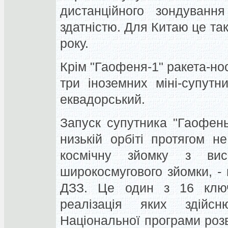
дистанційного зондуванн
здатністю. Для Китаю це та
року.
Крім "Гаофеня-1" ракета-но
три іноземних міні-супутн
еквадорський.
Запуск супутника "Гаофень
низькій орбіті протягом н
космічну зйомку з ви
широкосмугового зйомки, -
ДЗЗ. Це один з 16 ключо
реалізація яких здійс
Національної програми розв