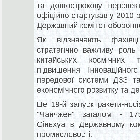
та довгострокову перспек
офіційно стартував у 2010 р
Державний комітет оборонної
Як відзначають фахівц
стратегічно важливу роль
китайських космічних т
підвищення інноваційного
передової системи ДЗЗ та
економічного розвитку та д
Це 19-й запуск ракети-нос
"Чанчжен" загалом - 175
Сіньхуа в Державному комі
промисловості.