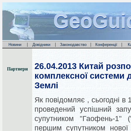
GeoGui
GeoGui
GeoGui
|
|
|
|
Новини
Довідники
Законодавство
Конференції
К
26.04.2013
Китай розпо
Партнери
комплексної системи 
Землі
Як повідомляє , сьогодні в
проведений успішний запу
супутником "Гаофень-1" (
першим супутником нової 