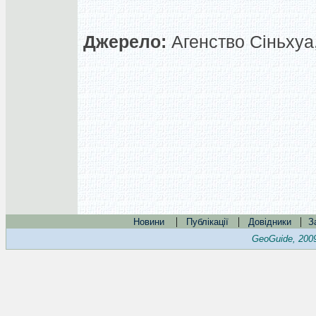
Джерело:
Агенство Сіньхуа,
|
|
|
Новини
Публікації
Довідники
З
GeoGuide, 200