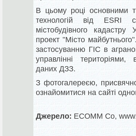
В цьому році основними т
технологій від ESRI с
містобудівного кадастру 
проект "Місто майбутнього"
застосуванню ГІС в аграном
управлінні територіями,
даних ДЗЗ.
З фотогалереєю, присвячн
ознайомитися на сайті одного
Джерело:
ECOMM Co, www.