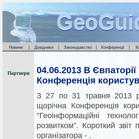
GeoGui
GeoGui
GeoGui
|
|
|
|
Новини
Довідники
Законодавство
Конференції
К
04.06.2013
В Євпаторії
Партнери
Конференція користувач
З 27 по 31 травня 2013 р
щорічна Конференція кори
"Геоінформаційні техноло
розвитком". Короткий звіт 
організатора - .