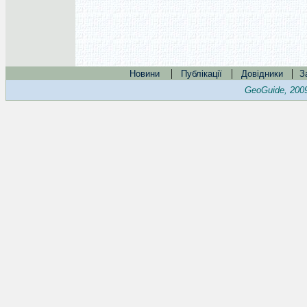
|
|
|
Новини
Публікації
Довідники
З
GeoGuide, 200