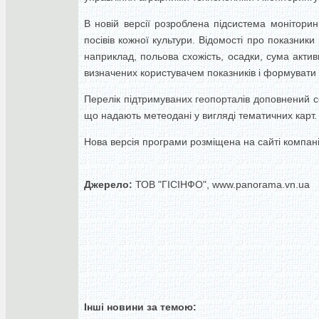
В новій версії розроблена підсистема моніторин
посівів кожної культури. Відомості про показник
наприклад, польова схожість, осадки, сума актив
визначених користувачем показників і формувати з
Перелік підтримуваних геопорталів доповнений се
що надають метеодані у вигляді тематичних карт.
Нова версія програми розміщена на сайті компанії 
Джерело:
ТОВ "ГІСІНФО", www.panorama.vn.ua
Інші новини за темою: