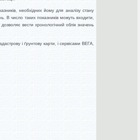
казників, необхідних йому для аналізу стану
нь. В число таких показників можуть входити,
а дозволяє вести хронологічний облік значень
астрову і ґрунтову карти, і сервісами ВЕГА,