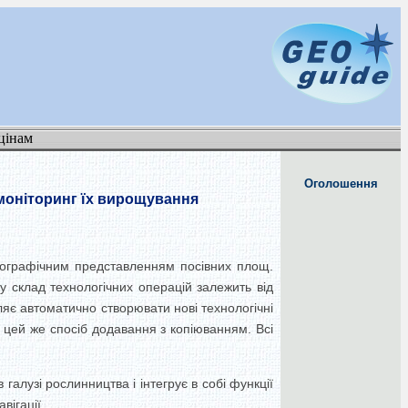
цінам
Оголошення
 моніторинг їх вирощування
артографічним представленням посівних площ.
у склад технологічних операцій залежить від
ляє автоматично створювати нові технологічні
я цей же спосіб додавання з копіюванням. Всі
алузі рослинництва і інтегрує в собі функції
вігації.