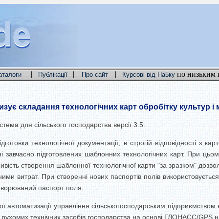
de
de
de
|
|
|
по низьким 
аталоги
Публікації
Про сайт
Курсові від На5ку
зує складання технологічних карт обробітку культур і
ема для сільського господарства версії 3.5.
дготовки технологічної документації, в строгій відповідності з к
ні завчасно підготовлених шаблонних технологічних карт. При цьом
ливість створення шаблонної технологічної карти "за зразком" дозво
ними витрат. При створенні нових паспортів полів використовуєтьс
творюваний паспорт поля.
автоматизації управління сільськогосподарським підприємством в г
 рухомих технічних засобів господарства на основі ГЛОНАСС/GPS на