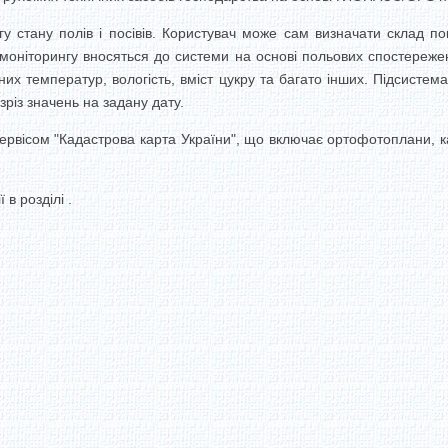
гу стану полів і посівів. Користувач може сам визначати склад по
и моніторингу вносяться до системи на основі польових спостереже
них температур, вологість, вміст цукру та багато інших. Підсистем
різ значень на задану дату.
рвісом "Кадастрова карта України", що включає ортофотоплани, кад
в розділі .