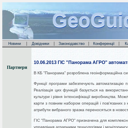
GeoGui
GeoGui
GeoGui
|
|
|
|
Новини
Довідники
Законодавство
Конференції
К
10.06.2013
ГІС "Панорама АГРО" автомати
Партнери
В КБ "Панорама" розроблена геоінформаційна сист
Функції програми забезпечують автоматизацію пі
Реалізація цих функцій базується на використан
культури і рівня інтенсифікації виробництва. Мож
карти з повним набором операцій і пов'язаних з 
атрибути вибраного зразка переносяться в новос
ГІС "Панорама АГРО" призначена для комплексної 
управління аграрними технологіями і моніторингу