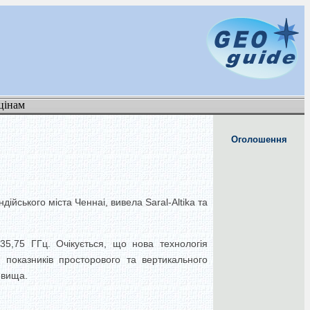
цінам
Оголошення
ійського міста Ченнаі, вивела Saral-Altika та
5,75 ГГц. Очікується, що нова технологія
 показників просторового та вертикального
овища.