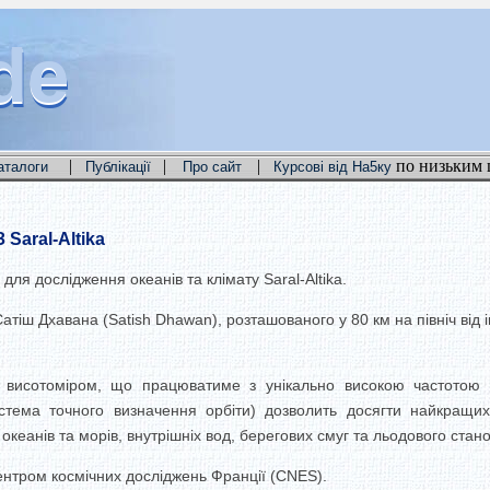
de
de
de
|
|
|
по низьким 
аталоги
Публікації
Про сайт
Курсові від На5ку
Saral-Altika
для дослідження океанів та клімату Saral-Altika.
іш Дхавана (Satish Dhawan), розташованого у 80 км на північ від інд
м висотоміром, що працюватиме з унікально високою частотою 3
стема точного визначення орбіти) дозволить досягти найкращих
океанів та морів, внутрішніх вод, берегових смуг та льодового стан
нтром космічних досліджень Франції (CNES).