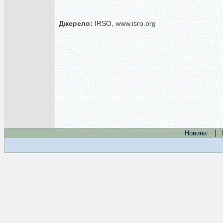
Джерело:
IRSO, www.isro.org
|
Новини