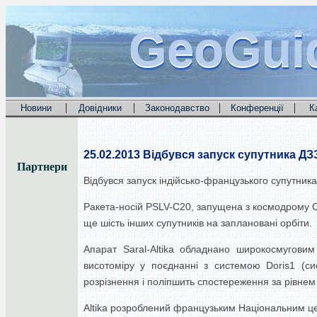
GeoGui
GeoGui
GeoGui
|
|
|
|
Новини
Довідники
Законодавство
Конференції
К
25.02.2013
Відбувся запуск супутника ДЗЗ 
Партнери
Відбувся запуск індійсько-французького супутника 
Ракета-носій PSLV-C20, запущена з космодрому Сат
ще шість інших супутників на заплановані орбіти.
Апарат Saral-Altika обладнано широкосмугови
висотоміру у поєднанні з системою Doris1 (си
розрізнення і поліпшить спостереження за рівнем 
Altika розроблений французьким Національним це