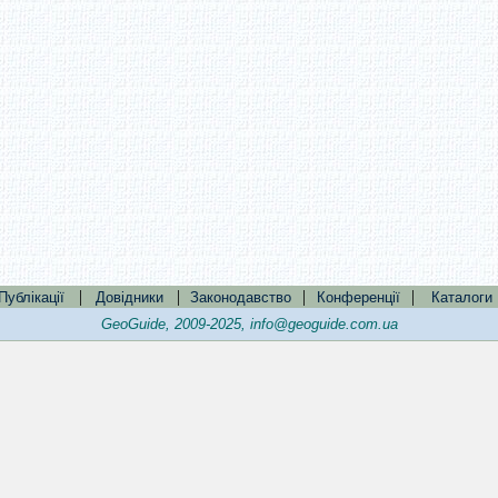
|
|
|
|
Публікації
Довідники
Законодавство
Конференції
Каталоги
GeoGuide, 2009-2025,
info@geoguide.com.ua