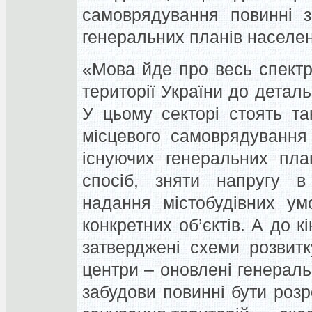
самоврядування повинні з
генеральних планів населен
«Мова йде про весь спектр
території України до детал
У цьому секторі стоять та
місцевого самоврядування
існуючих генеральних план
спосіб, зняти напругу в
надання містобудівних ум
конкретних об’єктів. А до к
затверджені схеми розвитк
центри – оновлені генераль
забудови повинні бути роз