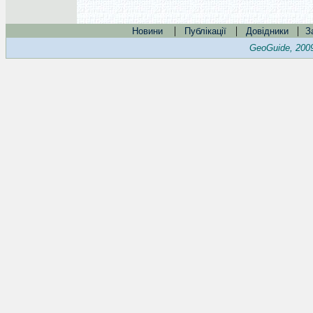
|
|
|
Новини
Публікації
Довідники
З
GeoGuide, 200