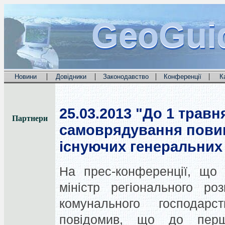
GeoGui
GeoGui
GeoGui
|
|
|
|
Новини
Довідники
Законодавство
Конференції
К
25.03.2013
"До 1 травн
Партнери
самоврядування повин
існуючих генеральних 
На прес-конференції, що 
міністр регіонального ро
комунального господар
повідомив, що до перш