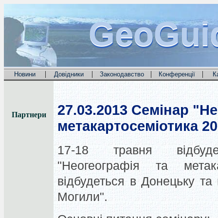
GeoGui
GeoGui
GeoGui
|
|
|
|
Новини
Довідники
Законодавство
Конференції
К
27.03.2013
Семінар "Не
Партнери
метакартосеміотика 20
17-18 травня відбуд
"Неогеографія та метак
відбудеться в Донецьку та 
Могили".