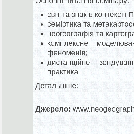
Основні питання семінару:
світ та знак в контексті 
семіотика та метакартос
неогеографія та картог
комплексне моделюва
феноменів;
дистанційне зондуван
практика.
Детальніше:
Джерело:
www.neogeograph