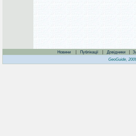
|
|
|
Новини
Публікації
Довідники
З
GeoGuide, 200