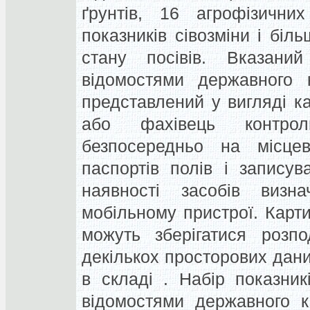
ґрунтів, 16 агрофізичних
показників сівозміни і біл
стану посівів. Вказани
відомостями державного 
представлений у вигляді к
або фахівець контрол
безпосередньо на місце
паспортів полів і записув
наявності засобів визн
мобільному пристрої. Карти
можуть зберігатися розпо
декількох просторових дани
в складі . Набір показни
відомостями державного к