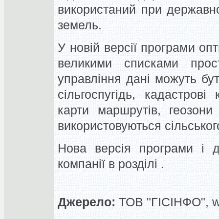
використаний при державно
земель.
У новій версії програми оп
великими списками прос
управління дані можуть бути
сільгоспугідь, кадастрові
карти маршрутів, геозони
використовуються сільсько
Нова версія програми і д
компанії в розділі .
Джерело:
ТОВ "ГІСІНФО", 