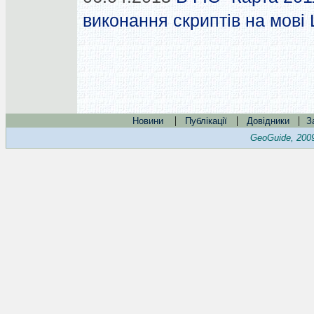
виконання скриптів на мові 
|
|
|
Новини
Публікації
Довідники
З
GeoGuide, 200