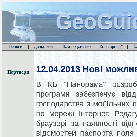
GeoGui
GeoGui
GeoGui
|
|
|
|
Новини
Довідники
Законодавство
Конференції
К
12.04.2013
Нові можлив
Партнери
В КБ "Панорама" розробл
програми забезпечує відд
господарства з мобільних п
по мережі Інтернет. Реда
браузері за наявності від
відомостей паспорта поля 