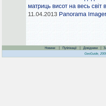
матриць висот на весь світ
11.04.2013
Panorama Imager
|
|
|
Новини
Публікації
Довідники
З
GeoGuide, 200