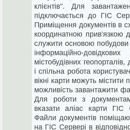
клієнтів". Для завантаж
підключається до ГІС Серв
Приміщення документів в с
координатною прив'язкою д
служити основою побудови 
інформаційно-довідков
містобудівних геопорталів,
і спільна робота користувач
вікні карти можуть містити
можливість завантажити фа
Для роботи з документа
вказати аліас карти ГІС
Файли документів поміщаю
на ГІС Сервері в відповідн