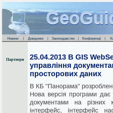
GeoGui
GeoGui
GeoGui
|
|
|
|
Новини
Довідники
Законодавство
Конференції
К
25.04.2013
В GIS WebSe
Партнери
управління документа
просторових даних
В КБ "Панорама" розроблени
Нова версія програми дає 
документами на різних к
інтерфейс, інтерфейс нас