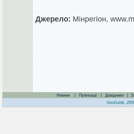
Джерело:
Мінрегіон, www.mi
|
|
|
Новини
Публікації
Довідники
З
GeoGuide, 200