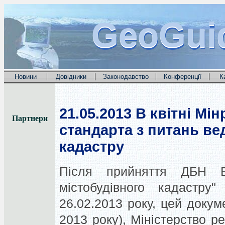
GeoGui
GeoGui
GeoGui
|
|
|
|
Новини
Довідники
Законодавство
Конференції
К
21.05.2013
В квітні Мін
Партнери
стандарта з питань ве
кадастру
Після прийняття ДБН Б.
містобудівного кадастр
26.02.2013 року, цей докум
2013 року), Міністерство ре