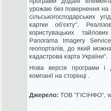
програми додані елементи
урожаю без повернення на с
сільськогосподарських уг
картки об'єкту". Реаліз
користувацьких тайлови
Panorama Imagery Service
геопорталів, до який можн
кадастрова карта України".
Нова версія програми і д
компанії на сторінці .
Джерело:
ТОВ "ГІСІНФО", 