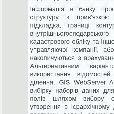
Інформація в банку прос
структуру з прив'язкою
підкладка, границі конту
внутрішньогосподарськог
кадастрового обліку та інше
управляючої компанії, аб
накопичуються з врахуван
Альтернативним варіан
використання відомостей 
ділення. GIS WebServer A
вибірку наборів даних дл
полів шляхом вибору орг
утворення в ієрархічному 