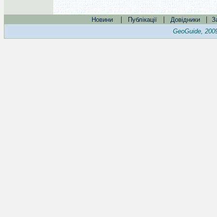
|
|
|
Новини
Публікації
Довідники
З
GeoGuide, 200