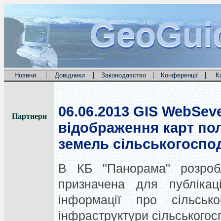
GeoGui
GeoGui
GeoGui
|
|
|
|
Новини
Довідники
Законодавство
Конференції
К
06.06.2013
GIS WebSeve
Партнери
відображення карт пол
земель сільськогоспо
В КБ "Панорама" розробл
призначена для публікаці
інформації про сільсько
інфраструктури сільськогос