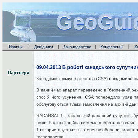
GeoGui
GeoGui
GeoGui
|
|
|
|
Новини
Довідники
Законодавство
Конференції
К
09.04.2013
В роботі канадського супутни
Партнери
Канадське космічне агенства (CSA) повідомило сь
В даний час апарат переведено в "безпечний реж
спосіб його усунення. CSA попередило уряд т
обслуговуються тільки замовлення на архівні дані
RADARSAT-1 - канадський радарний супутник, бу
років. Радіолокаційна система апарата дозволяє о
1 використовуються в інтересах оборони, монітори
господарства.