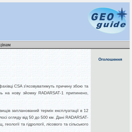
цінам
Оголошення
фахівці CSA з'ясовуватимуть причину збою та
ень на нову зйомку RADARSAT-1 припинено,
ищів запланований термін експлуатації в 12
лосі огляду від 50 до 500 км. Дані RADARSAT-
ології та гідрології, лісового та сільського