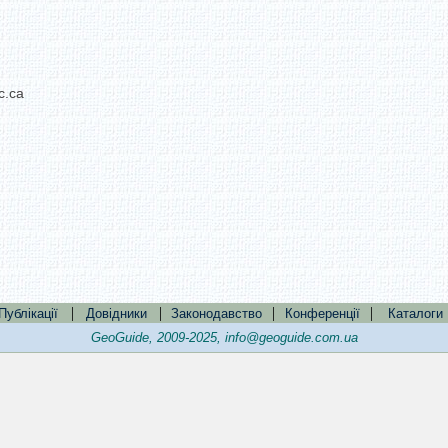
c.ca
|
|
|
|
Публікації
Довідники
Законодавство
Конференції
Каталоги
GeoGuide, 2009-2025,
info@geoguide.com.ua