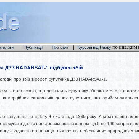
de
de
de
|
|
|
по низьким 
аталоги
Публікації
Про сайт
Курсові від На5ку
ка ДЗЗ RADARSAT-1 відбувся збій
огодні про збій в роботі супутника ДЗЗ RADARSAT-1.
им" - стан покою, що дозволить супутнику зберігати енергію поки 
а комерційних споживачів даних супутника, що прийом замовл
.
ло запущено на орбіту 4 листопада 1995 року. Апарат давно перев
тримувати дані з простровим розрізненням від 8 до 100 метрів в по
нгу льодового становища, виявлення небезпечних природних явищ, ге