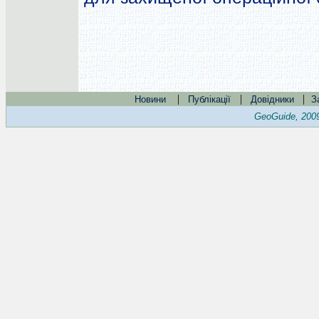
|
|
|
Новини
Публікації
Довідники
З
GeoGuide, 200