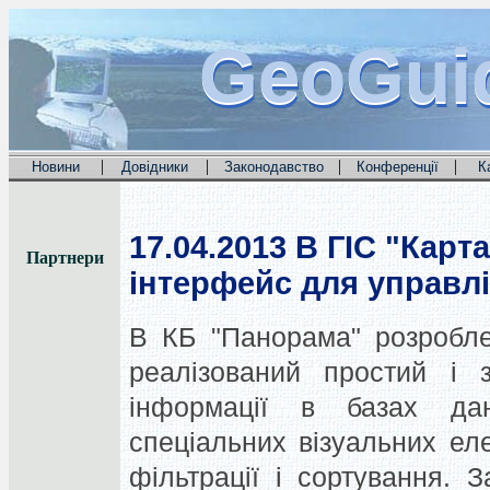
GeoGui
GeoGui
GeoGui
|
|
|
|
Новини
Довідники
Законодавство
Конференції
К
17.04.2013
В ГІС "Карта
Партнери
інтерфейс для управл
В КБ "Панорама" розроблен
реалізований простий і 
інформації в базах да
спеціальних візуальних ел
фільтрації і сортування.