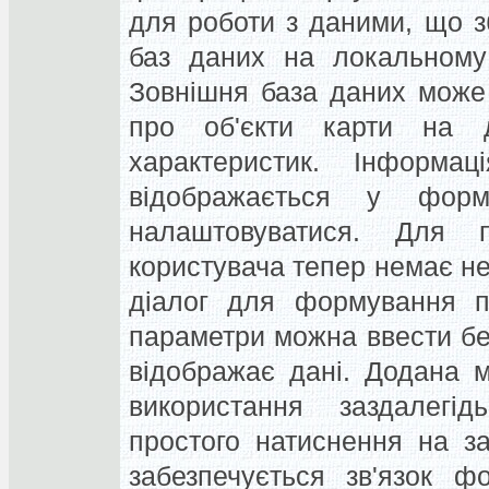
для роботи з даними, що з
баз даних на локальному 
Зовнішня база даних може
про об'єкти карти на 
характеристик. Інформа
відображається у фор
налаштовуватися. Для 
користувача тепер немає не
діалог для формування па
параметри можна ввести бе
відображає дані. Додана 
використання заздалегід
простого натиснення на за
забезпечується зв'язок ф