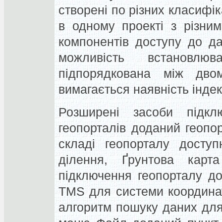
створені по різних класифі
в одному проекті з різни
компонентів доступу до д
можливість встановлю
підпорядкована між дв
вимагається наявність індекс
Розширені засоби підкл
геопорталів доданий геопо
складі геопорталу досту
ділення, Ґрунтова кар
підключення геопорталу д
TMS для системи координа
алгоритм пошуку даних для