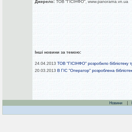
Джерело:
ТОВ "ГІСІНФО", www.panorama.vn.ua
Інші новини за темою:
24.04.2013
ТОВ "ГІСІНФО" розробило бібліотеку т
20.03.2013
В ГІС "Оператор" розроблена бібліоте
|
Новини