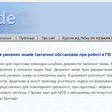
de
de
de
|
|
|
по низьким 
аталоги
Публікації
Про сайт
Курсові від На5ку
умовних знаків тактичної обстановки при роботі в ГІС 
ню для підготовки командно-штабних документів тактичної ланки.
дділення в основних видах бою. Документ може бути використаний
нні умовних знаків на електронну карту. В документі розглянуті п
ентів. Додатково в якості прикладу розглянуто задачу по формува
едставлено для повсякденної діяльності, при підготовці і веденні
кового містечка ("Зразки карт для МСВ у військовому містечку/топ
до бригади.