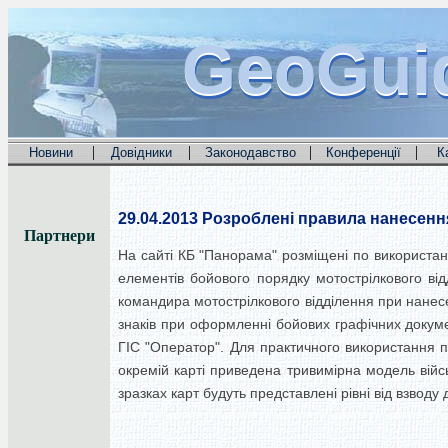
GeoGui
GeoGui
GeoGui
|
|
|
|
Новини
Довідники
Законодавство
Конференції
К
29.04.2013
Розроблені правила нанесення 
Партнери
На сайті КБ "Панорама" розміщені по використан
елементів бойового порядку мотострілкового ві
командира мотострілкового відділення при нанесе
знаків при оформленні бойових графічних докум
ГІС "Оператор". Для практичного використання пр
окремій карті приведена тривимірна модель війсь
зразках карт будуть представлені рівні від взводу 