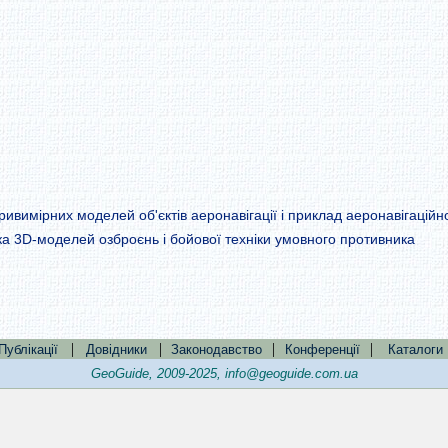
ривимірних моделей об'єктів аеронавігації і приклад аеронавігаційн
ка 3D-моделей озброєнь і бойової техніки умовного противника
|
|
|
|
Публікації
Довідники
Законодавство
Конференції
Каталоги
GeoGuide, 2009-2025,
info@geoguide.com.ua