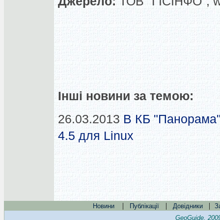
Джерело:
ТОВ "ГІСІНФО", 
Інші новини за темою:
26.03.2013
В КБ "Панорама"
4.5 для Linux
|
|
|
Новини
Публікації
Довідники
З
GeoGuide, 200