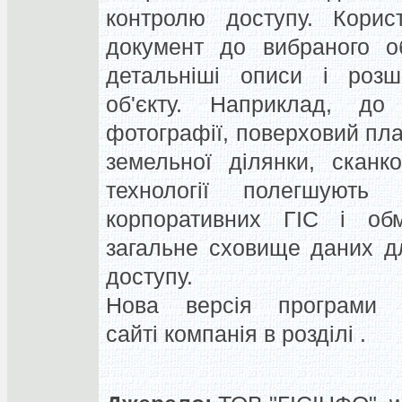
контролю доступу. Корис
документ до вибраного об
детальніші описи і розш
об'єкту. Наприклад, до
фотографії, поверховий план
земельної ділянки, сканко
технології полегшують
корпоративних ГІС і обм
загальне сховище даних дл
доступу.
Нова версія програми 
сайті компанія в розділі .