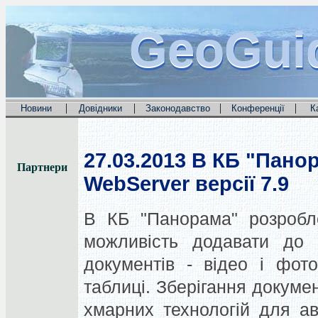
GeoGui
GeoGui
GeoGui
|
|
|
|
Новини
Довідники
Законодавство
Конференції
К
27.03.2013
В КБ "Панор
Партнери
WebServer версії 7.9
В КБ "Панорама" розробле
можливість додавати до о
документів - відео і фото
таблиці. Зберігання докуме
хмарних технологій для а