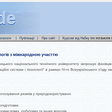
de
de
de
|
|
|
по низьким 
аталоги
Публікації
Про сайт
Курсові від На5ку
ологів з міжнародною участтю
нницького національного технічного університету запрошує фахівці
ційні системи і технології" в рамках IV-го Всеукраїнського з'їзду е
огнозування ризиків у природокористуванні.
.
опідготовки.
промислових, побутових та інших відходів.