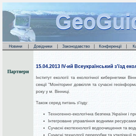
GeoGui
GeoGui
GeoGui
|
|
|
|
Новини
Довідники
Законодавство
Конференції
К
15.04.2013
IV-ий Всеукраїнський з'їзд ек
Партнери
Інститут екології та екологічної кибернетики Ві
секції "Моніторинг довкілля та сучасні геоінформа
року у м. Вінниці.
Також серед питань з'їзду:
Техногенно-екологічна безпека України і пр
Інтегроване управління водними ресурсами
Сучасні екотехнології водоочищення та вод
Сучасні технології переробки та утилізації 