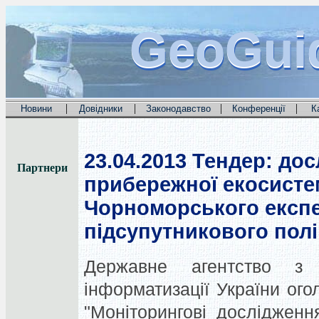
GeoGui
GeoGui
GeoGui
|
|
|
|
Новини
Довідники
Законодавство
Конференції
К
23.04.2013
Тендер: дос
Партнери
прибережної екосисте
Чорноморського експ
підсупутникового полі
Державне агентство з 
інформатизації України ог
"Моніторингові досліджен