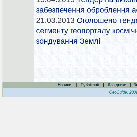
забезпечення оброблення а
21.03.2013
Оголошено тенде
сегменту геопорталу косміч
зондування Землі
|
|
|
Новини
Публікації
Довідники
З
GeoGuide, 200