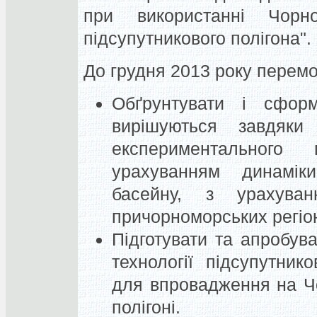
при використанні Чорно
підсупутникового полігона".
До грудня 2013 року перем
Обґрунтувати і сфор
вирішуються завдяки
експериментального 
урахуванням динамік
басейну, з урахува
причорноморських регіон
Підготувати та апробува
технології підсупутнико
для впровадження на Ч
полігоні.