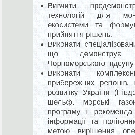
Вивчити і продемонстр
технологій для мон
екосистеми та форму
прийняття рішень.
Виконати спеціалізован
що демонструє фу
Чорноморського підсупут
Виконати комплексн
прибережних регіонів,
розвитку України (Пів
шельф, морські газо
програму і рекомендац
інформації та полігон
метою вирішення опе