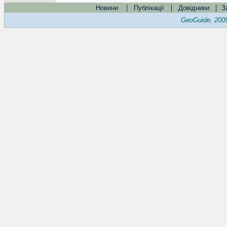
|
|
|
Новини
Публікації
Довідники
З
GeoGuide, 200