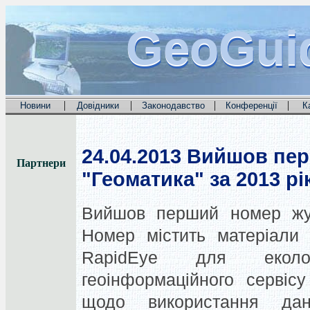
GeoGui
GeoGui
GeoGui
|
|
|
|
Новини
Довідники
Законодавство
Конференції
К
24.04.2013
Вийшов пер
Партнери
"Геоматика" за 2013 рі
Вийшов перший номер жур
Номер містить матеріали 
RapidEye для еколог
геоінформаційного сервіс
щодо використання д