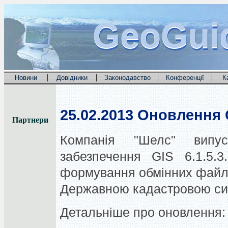
GeoGui
GeoGui
GeoGui
|
|
|
|
Новини
Довідники
Законодавство
Конференції
К
25.02.2013
Оновлення G
Партнери
Компанія "Шелс" випус
забезпечення GIS 6.1.5.
формування обмінних файл
Державною кадастровою си
Детальніше про оновлення: