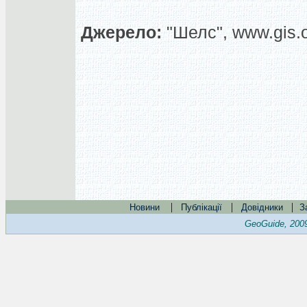
Джерело:
"Шелс", www.gis.o
|
|
|
Новини
Публікації
Довідники
З
GeoGuide, 200