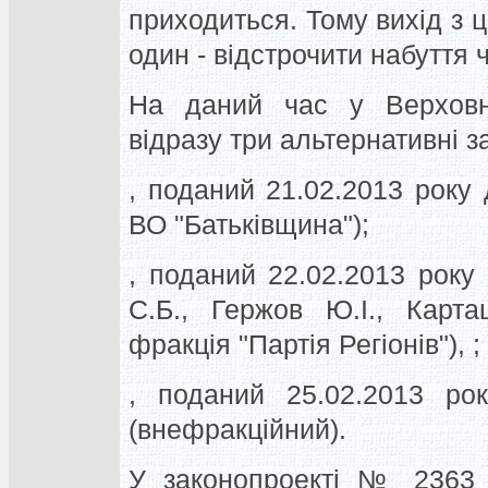
приходиться. Тому вихід з ці
один - відстрочити набуття 
На даний час у Верховні
відразу три альтернативні з
, поданий 21.02.2013 року
ВО "Батьківщина");
, поданий 22.02.2013 року
С.Б., Гержов Ю.І., Карта
фракція "Партія Регіонів"), ;
, поданий 25.02.2013 ро
(внефракційний).
У законопроекті № 2363 