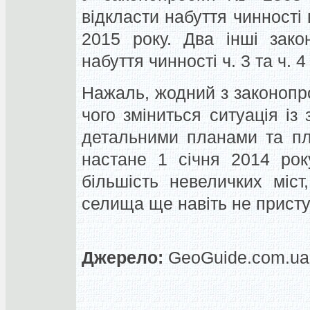
відкласти набуття чинності в
2015 року. Два інші зако
набуття чинності ч. 3 та ч. 4
Нажаль, жодний з законопро
чого зміниться ситуація із
детальними планами та пл
настане 1 січня 2014 рок
більшість невеличких міс
селища ще навіть не присту
Джерело:
GeoGuide.com.ua