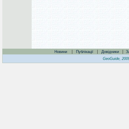
|
|
|
Новини
Публікації
Довідники
З
GeoGuide, 200