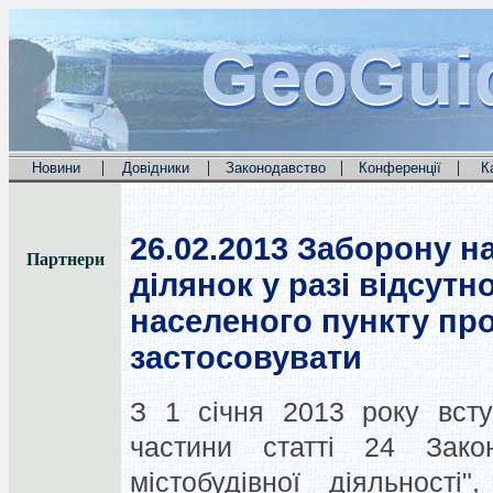
GeoGui
GeoGui
GeoGui
|
|
|
|
Новини
Довідники
Законодавство
Конференції
К
26.02.2013
Заборону на
Партнери
ділянок у разі відсутн
населеного пункту пр
застосовувати
З 1 січня 2013 року всту
частини статті 24 Зако
містобудівної діяльності