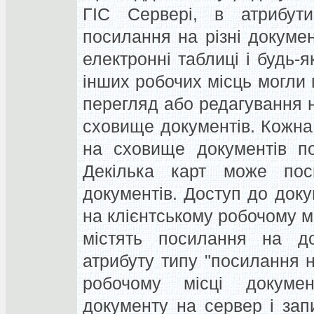
ГІС Сервері, в атрибути
посилання на різні документ
електронні таблиці і будь-я
інших робочих місць могли 
перегляд або редагування н
сховище документів. Кожна
на сховище документів по 
Декілька карт може пос
документів. Доступ до доку
на клієнтському робочому мі
містять посилання на до
атрибуту типу "посилання н
робочому місці докуме
документу на сервер і зап