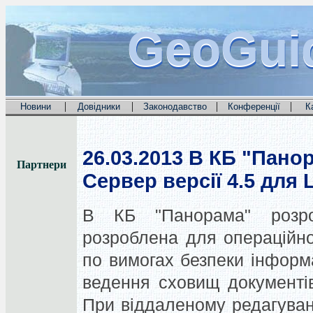
GeoGui
GeoGui
GeoGui
|
|
|
|
Новини
Довідники
Законодавство
Конференції
К
26.03.2013
В КБ "Панор
Партнери
Сервер версії 4.5 для 
В КБ "Панорама" розро
розроблена для операційн
по вимогах безпеки інформа
ведення сховищ документів
При віддаленому редагуван