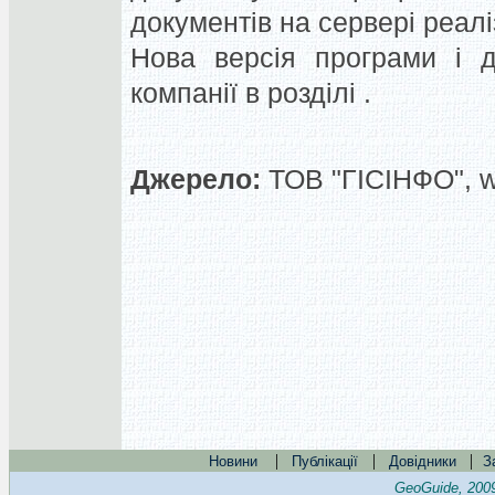
документів на сервері реаліз
Нова версія програми і д
компанії в розділі .
Джерело:
ТОВ "ГІСІНФО", 
|
|
|
Новини
Публікації
Довідники
З
GeoGuide, 200