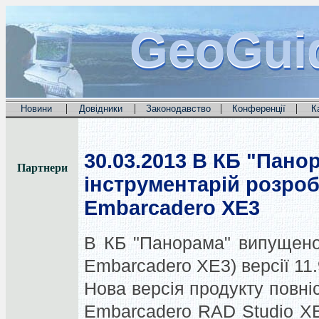
GeoGui
GeoGui
GeoGui
|
|
|
|
Новини
Довідники
Законодавство
Конференції
К
30.03.2013
В КБ "Панор
Партнери
інструментарій розроб
Embarcadero XE3
В КБ "Панорама" випущено
Embarcadero XE3) версії 11.
Нова версія продукту повні
Embarcadero RAD Studio XE3