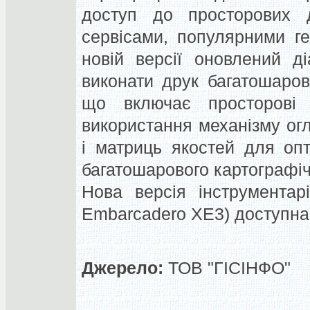
доступ до просторових 
сервісами, популярними г
новій версії оновлений д
виконати друк багатошаров
що включає просторові 
використання механізму ог
і матриць якостей для опт
багатошарового картографі
Нова версія інструментар
Embarcadero XE3) доступна н
Джерело:
ТОВ "ГІСІНФО"