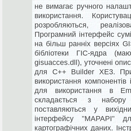
не вимагає ручного налаш
використання. Користува
розробляються, реаліз
Програмний інтерфейс сум
на більш ранніх версіях GIS
бібліотеки ГІС-ядра (маю
gisuacces.dll), уточнені опи
для С++ Builder XE3. Пр
використання компонентів і
для використання в Emb
складається з набору 
поставляються у вихідн
інтерфейсу "MAPAPI" д
картографічних даних. Інст