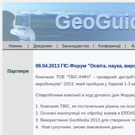
GeoGui
GeoGui
GeoGui
|
|
|
|
Новини
Довідники
Законодавство
Конференції
К
06.04.2013
ГІС-Форум "Освіта, наука, вир
Партнери
Компанія ТОВ "ТВІС-ІНФО" - провідний дистріб'
виробництво"-2013, який пройшов у Харкові 1-3 кв
Співробітники компанії в ході ділового дня Форум
1. Компанія ТВІС, як постачальник рішень на осно
2. Основні маніпуляції по обробці знімків в ERD
3. Використання GeoMedia 2013 для створення та
4. Нові супутники. умови замовлення даних.