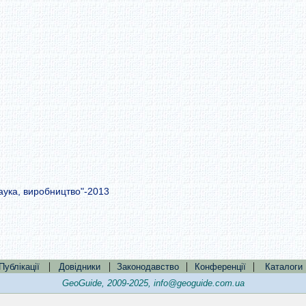
аука, виробництво"-2013
|
|
|
|
Публікації
Довідники
Законодавство
Конференції
Каталоги
GeoGuide, 2009-2025,
info@geoguide.com.ua