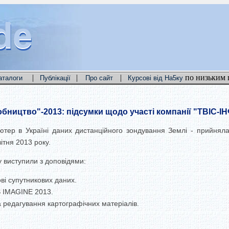
de
de
de
|
|
|
по низьким 
аталоги
Публікації
Про сайт
Курсові від На5ку
обництво"-2013: підсумки щодо участі компанії "ТВІС-І
ютер в Україні даних дистанційного зондування Землі - прийняла 
ітня 2013 року.
у виступили з доповідями:
ві супутникових даних.
AS IMAGINE 2013.
 редагування картографічних матеріалів.