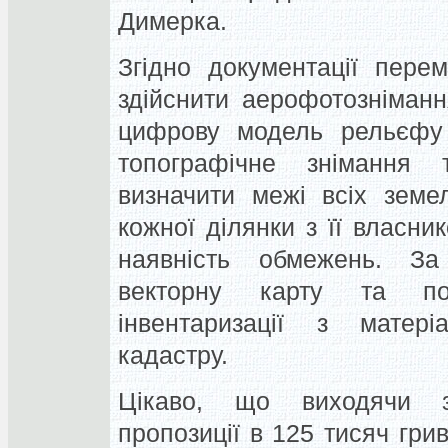
Димерка.
Згідно документації пере
здійснити аерофотознімання
цифрову модель рельєфу 
топографічне знімання 
визначити межі всіх земе
кожної ділянки з її власни
наявність обмежень. З
векторну карту та пор
інвентаризації з матер
кадастру.
Цікаво, що виходячи з
пропозиції в 125 тисяч гр