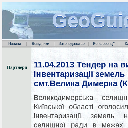
GeoGui
GeoGui
GeoGui
|
|
|
|
Новини
Довідники
Законодавство
Конференції
К
11.04.2013
Тендер на ви
Партнери
інвентаризації земель
смт.Велика Димерка (К
Великодимерська селищ
Київської області оголос
інвентаризації земель н
селищної ради в межах н