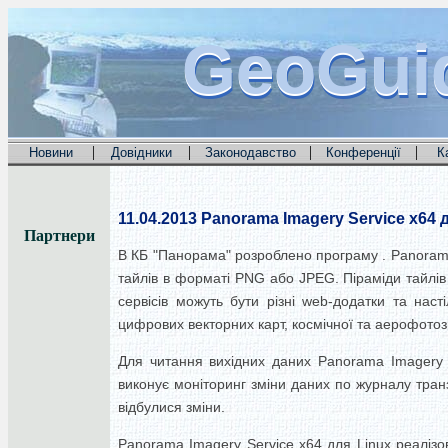
GeoGui
GeoGui
GeoGui
|
|
|
|
Новини
Довідники
Законодавство
Конференції
К
11.04.2013
Panorama Imagery Service x64 
Партнери
В КБ "Панорама" розроблено програму .
Panorama
тайлів в форматі PNG або JPEG.
Піраміди тайлі
сервісів можуть бути різні web-додатки та на
цифрових векторних карт, космічної та аерофотоз
Для читання вихідних даних Panorama Imagery 
виконує моніторинг зміни даних по журналу тран
відбулися зміни.
Panorama Imagery Service x64 для Linux реалізо