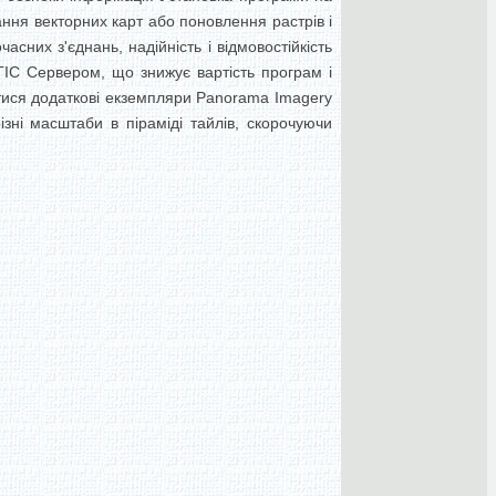
ння векторних карт або поновлення растрів і
сних з'єднань, надійність і відмовостійкість
ІС Сервером, що знижує вартість програм і
тися додаткові екземпляри Panorama Imagery
зні масштаби в піраміді тайлів, скорочуючи