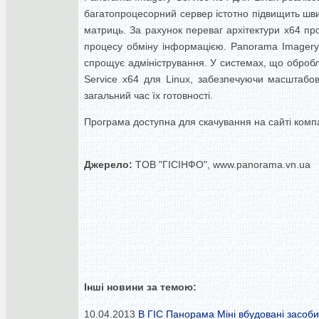
багатопроцесорний сервер істотно підвищить шви
матриць.
За рахунок переваг архітектури x64 про
процесу обміну інформацією.
Panorama Imagery
спрощує адміністрування.
У системах, що обробл
Service x64 для Linux, забезпечуючи масштабов
загальний час їх готовності.
Програма доступна для скачування на сайті компан
Джерело:
TOB "ГІСІНФО", www.panorama.vn.ua
Інші новини за темою:
10.04.2013
В ГІС Панорама Міні вбудовані засоби