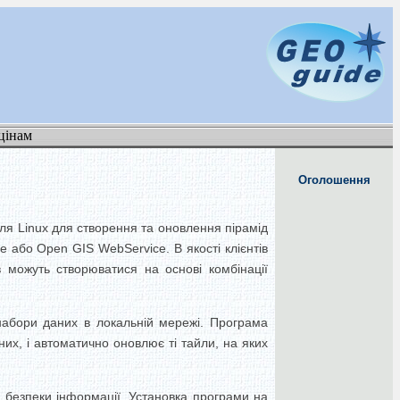
цінам
Оголошення
ля Linux для створення та оновлення пірамід
e або Open GIS WebService.
В якості клієнтів
в можуть створюватися на основі комбінації
абори даних в локальній мережі.
Програма
их, і автоматично оновлює ті тайли, на яких
 безпеки інформації.
Установка програми на