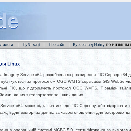
de
de
de
|
|
|
по низьким 
аталоги
Публікації
Про сайт
Курсові від На5ку
для Linux
 Imagery Service x64 розроблена як розширення ГІС Сервер x64 д
в публікуються за протоколом OGC WMTS сервісами GIS WebServic
стільні ГІС, що підтримують протокол OGC WMTS.
Піраміди тайлі
йомки, даних з геопорталов та інших даних.
Service x64 може підключатися до ГІС Серверу або відкривати н
закцій для векторних даних, за часом оновлення для растрових дан
вана в операційній системі МСВС 5.0, сертифікованої за вимогами