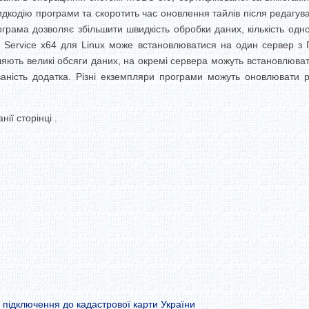
дкодію програми та скоротить час оновлення тайлів після редагува
грама дозволяє збільшити швидкість обробки даних, кількість одноча
 Service x64 для Linux може встановлюватися на один сервер з Г
яють великі обсяги даних, на окремі сервера можуть встановлюва
аність додатка.
Різні екземпляри програми можуть оновлювати рі
ії сторінці .
 підключення до кадастрової карти України