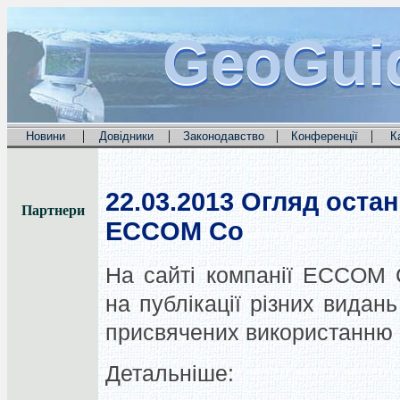
GeoGui
GeoGui
GeoGui
|
|
|
|
Новини
Довідники
Законодавство
Конференції
К
22.03.2013
Огляд останн
Партнери
ECCOM Co
На сайті компанії ECCOM 
на публікації різних видань
присвячених використанню п
Детальніше: