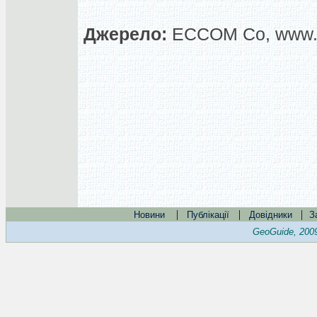
Джерело:
ECCOM Co, www.
|
|
|
Новини
Публікації
Довідники
З
GeoGuide, 200