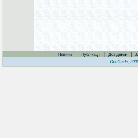
|
|
|
Новини
Публікації
Довідники
З
GeoGuide, 200