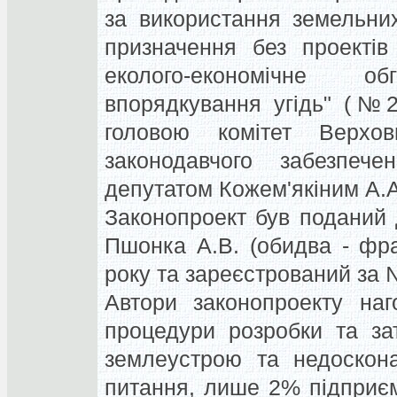
за використання земельних
призначення без проектів
еколого-економічне о
впорядкування угідь" (№2
головою комітет Верхо
законодавчого забезпече
депутатом Кожем'якіним А.А
Законопроект був поданий
Пшонка А.В. (обидва - фрак
року та зареєстрований за
Автори законопроекту наг
процедури розробки та за
землеустрою та недоскона
питання, лише 2% підприєм