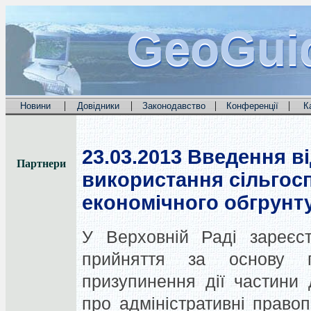
GeoGui
GeoGui
GeoGui
|
|
|
|
Новини
Довідники
Законодавство
Конференції
К
23.03.2013
Введення ві
Партнери
використання сільгосп
економічного обгрунт
У Верховній Раді зареєс
прийняття за основу 
призупинення дії частини 
про адміністративні право