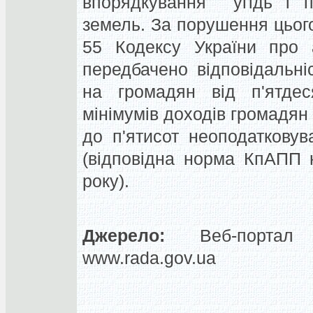
впорядкування угідь і п
земель. За порушення цьог
55 Кодексу України про а
передбачено відповідальн
на громадян від п'ятдес
мінімумів доходів громадян 
до п'ятисот неоподатковув
(відповідна норма КпАПП 
року).
Джерело:
Веб-портал 
www.rada.gov.ua