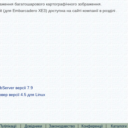
браження багатошарового картографічного зображення.
t (для Embarcadero XE3) доступна на сайті компанії в розділі .
Server версії 7.9
ер версії 4.5 для Linux
|
|
|
|
Публікації
Довідники
Законодавство
Конференції
Каталоги