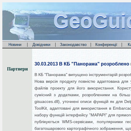
GeoGui
GeoGui
GeoGui
|
|
|
|
Новини
Довідники
Законодавство
Конференції
К
30.03.2013
В КБ "Панорама" розроблено н
Партнери
В КБ "Панорама" випущено інструментарій розроб
Нова версія продукту повністю адаптована для 
файлів проекту для його використання. Корист
сумісний з додатками, розробленими на більш р
gisuacces.dll), уточнені описи функцій як для D
ToolKit, адаптовані для використання в Embarcad
набору функцій інтерфейсу "MAPAPI" для прямого
публікуються WMS-сервісами, популярними ге
багатошарового картографічного зображення, що 