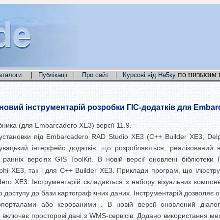
de
de
de
|
|
|
по низьким 
аталоги
Публікації
Про сайт
Курсові від На5ку
овий інструментарій розробки ГІС-додатків для Embar
ника (для Embarcadero XE3) версії 11.9.
установки під Embarcadero RAD Studio XE3 (C++ Builder XE3, Del
увацький інтерфейс додатків, що розробляються, реалізований 
анніх версіях GIS ToolKit. В новій версії оновлені бібліотеки 
elphi XE3, так і для С++ Builder XE3. Приклади програм, що ілюст
ero XE3. Інструментарій складається з набору візуальних компонен
 доступу до бази картографічних даних. Інструментарій дозволяє о
опорталами або керованими . В новій версії оновлений діалог
включає просторові дані з WMS-сервісів. Додано використання ме