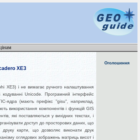
цінам
Оголошення
cadero XE3
phi XE3) і не вимагає ручного налаштування
в кодуванні Unicode. Програмний інтерфейс
ГІС-ядра (мають префікс "gisu", наприклад,
рують використання компонентів і функцій GIS
тів, які поставляються у вихідних текстах, і
рганізувати доступ до просторових даних, що
 друку карти, що дозволяє виконати друк
ханізму оглядових зображень матриць висот і